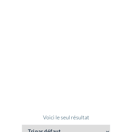
International
CAVALROAD TRANSPORT
>
PRODUITS
>
INTERNATIONAL
Voici le seul résultat